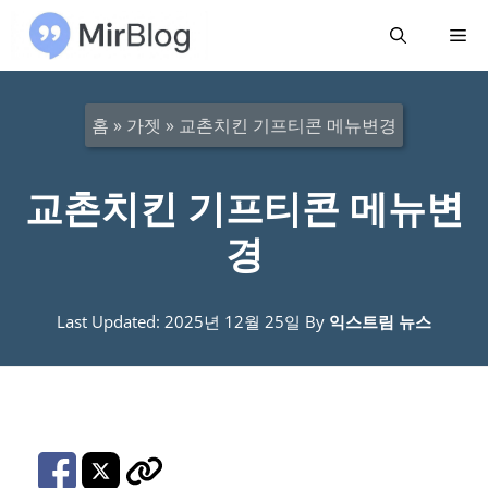
컨
메
텐
츠
뉴
로
홈
»
가젯
»
교촌치킨 기프티콘 메뉴변경
건
너
교촌치킨 기프티콘 메뉴변
뛰
경
기
Last Updated: 2025년 12월 25일
By
익스트림 뉴스