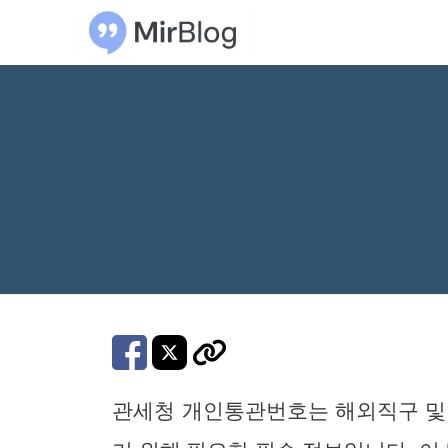
컨
텐
츠
로
건
너
뛰
기
관세청 개인통관번호는 해외직구 및