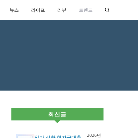
뉴스
라이프
리뷰
트렌드
최신글
2026년
일반 상환 학자금대출