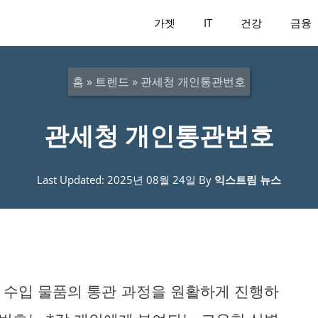
가젯
IT
건강
금융
홈
»
트렌드
»
관세청 개인통관번호
관세청 개인통관번호
Last Updated: 2025년 08월 24일
By
익스트림 뉴스
 수입 물품의 통관 과정을 원활하게 진행하