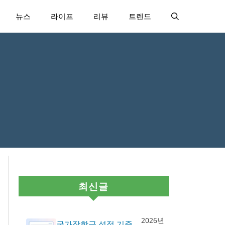
뉴스
라이프
리뷰
트렌드
최신글
2026년
국가장학금 성적 기준